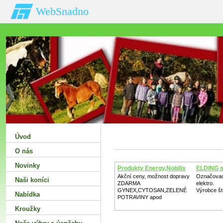
WebSnadno
Úvod
O nás
Novinky
Produkty Energy,Nobilis
ELDING s.
Akční ceny, možnost dopravy
Označovací
Naši koníci
ZDARMA
elektro.
GYNEX,CYTOSAN,ZELENÉ
Výrobce št
Nabídka
POTRAVINY apod
Kroužky