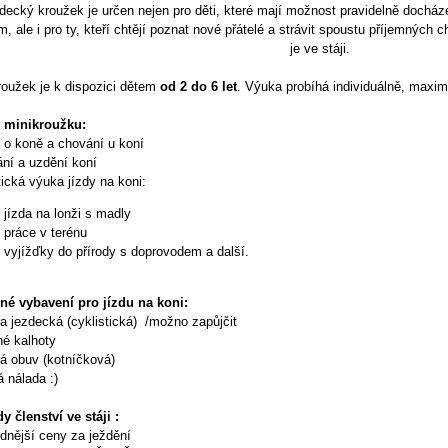
decký kroužek je určen nejen pro děti, které mají možnost pravidelně docháze
, ale i pro ty, kteří chtějí poznat nové přátelé a strávit
spoustu příjemných chv
je ve stáji.
roužek je k dispozici dětem
od 2 do 6 let
.
Výuka probíhá individuálně, maximá
 minikroužku:
 o koně a chování u koní
ání a uzdění koní
tická výuka jízdy na koni:
jízda na lonži s madly
práce v terénu
vyjížďky do přírody s doprovodem a další.
né vybavení pro jízdu na koni:
a jezdecká (cyklistická) /možno zapůjčit
hé kalhoty
ná obuv (kotníčková)
á nálada :)
 členství ve stáji :
dnější ceny za ježdění