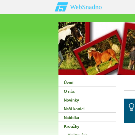
WebSnadno
Úvod
O nás
Novinky
Naši koníci
Nabídka
Kroužky