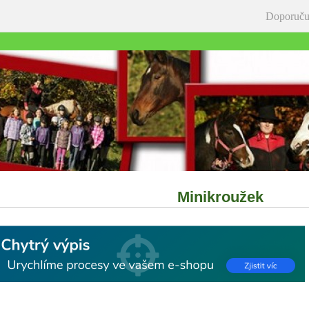
Doporuču
Minikroužek