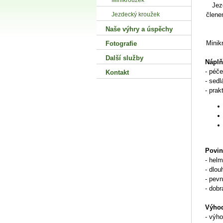
Minikroužek
Jez
Jezdecký kroužek
členem
Naše výhry a úspěchy
Minik
Fotografie
Další služby
Náplň
- péče
Kontakt
- sedl
- prak
Povin
- helm
- dlou
- pev
- dobr
Výhody
- výho