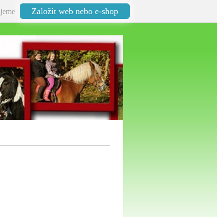
Založit web nebo e-shop
jeme